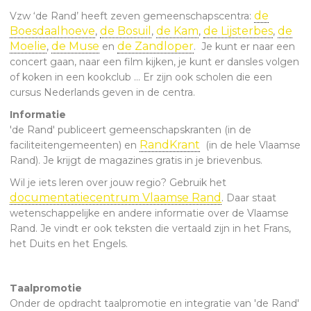
de
Vzw ‘de Rand’ heeft zeven gemeenschapscentra:
Boesdaalhoeve
de Bosuil
de Kam
de Lijsterbes
de
,
,
,
,
Moelie
de Muse
de Zandloper
,
en
. Je kunt er naar een
concert gaan, naar een film kijken, je kunt er dansles volgen
of koken in een kookclub … Er zijn ook scholen die een
cursus Nederlands geven in de centra.
Informatie
'de Rand' publiceert gemeenschapskranten (in de
RandKrant
faciliteitengemeenten) en
(in de hele Vlaamse
Rand). Je krijgt de magazines gratis in je brievenbus.
Wil je iets leren over jouw regio? Gebruik het
documentatiecentrum Vlaamse Rand
. Daar staat
wetenschappelijke en andere informatie over de Vlaamse
Rand. Je vindt er ook teksten die vertaald zijn in het Frans,
het Duits en het Engels.
Taalpromotie
Onder de opdracht taalpromotie en integratie van 'de Rand'