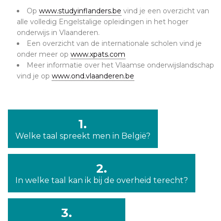
Op
www.studyinflanders.be
vind je een overzicht van
alle volledig Engelstalige opleidingen in het hoger
onderwijs in Vlaanderen.
Een overzicht van de internationale scholen vind je
onder meer op
www.xpats.com
Meer informatie over het Vlaamse onderwijslandschap
vind je op
www.ond.vlaanderen.be
1.
Welke taal spreekt men in België?
2.
In welke taal kan ik bij de overheid terecht?
3.