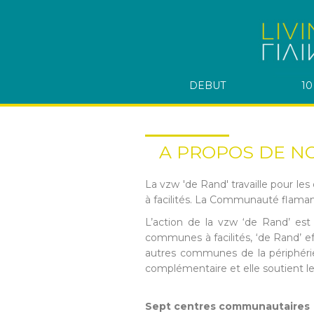
DEBUT
10
A PROPOS DE N
La vzw 'de Rand' travaille pour l
à facilités. La Communauté flaman
L’action de la vzw ‘de Rand’ est 
communes à facilités, ‘de Rand’ ef
autres communes de la périphéri
complémentaire et elle soutient l
Sept centres communautaires