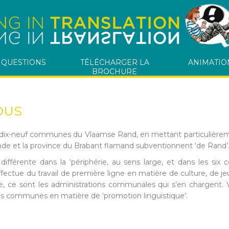
 QUESTIONS
TÉLÉCHARGER LA
ANIMATIO
BROCHURE
OUS
es dix-neuf communes du Vlaamse Rand, en mettant particulière
de et la province du Brabant flamand subventionnent ‘de Rand’
différente dans la ‘périphérie, au sens large, et dans les six 
fectue du travail de première ligne en matière de culture, de je
e, ce sont les administrations communales qui s’en chargent.
es communes en matière de ‘promotion linguistique’.