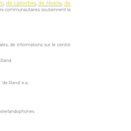
am
de Lijsterbes
de Moelie
de
,
,
,
tres communautaires soutiennent la
es, de informations sur le centre
 Rand.
‘de Rand’ e.a.:
n-néerlandophones