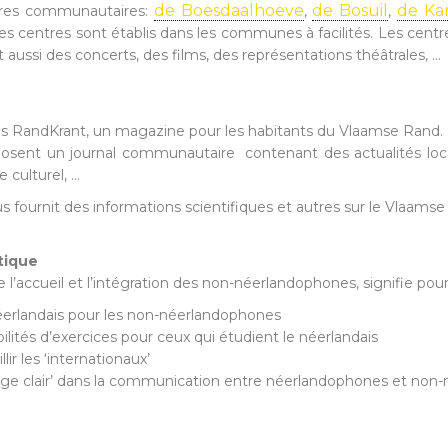
de Boesdaalhoeve
de Bosuil
de K
tres communautaires:
,
,
 ces centres sont établis dans les communes à facilités. Les cen
nt aussi des concerts, des films, des représentations théâtrales, …
is RandKrant, un magazine pour les habitants du Vlaamse Rand.
posent un journal communautaire contenant des actualités local
culturel, …
s fournit des informations scientifiques et autres sur le Vlaamse
stique
 l’accueil et l’intégration des non-néerlandophones, signifie pour 
éerlandais pour les non-néerlandophones
lités d’exercices pour ceux qui étudient le néerlandais
r les ‘internationaux’
ngage clair’ dans la communication entre néerlandophones et no