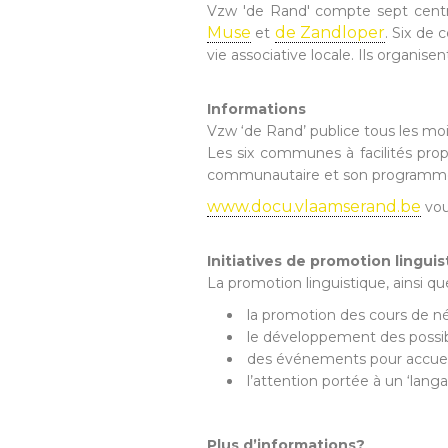
Vzw 'de Rand' compte sept cen
Muse
de Zandloper
et
. Six de
vie associative locale. Ils organise
Informations
Vzw ‘de Rand’ publice tous les mo
Les six communes à facilités pro
communautaire et son programme 
www.docu.vlaamserand.be
vou
Initiatives de promotion lingui
La promotion linguistique, ainsi que
la promotion des cours de n
le développement des possibi
des événements pour accueilli
l’attention portée à un ‘la
Plus d’informations?