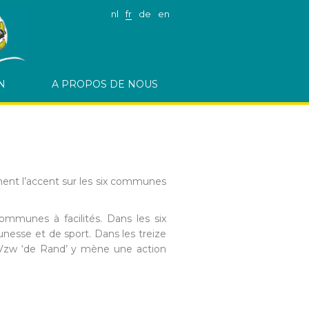
nl
fr
de
en
N
A PROPOS DE NOUS
ment l’accent sur les six communes
.
communes à facilités. Dans les six
unesse et de sport. Dans les treize
 Vzw ‘de Rand’ y mène une action