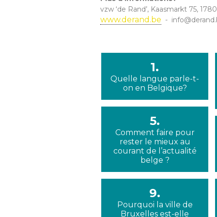
vzw ‘de Rand’, Kaasmarkt 75, 1
www.derand.be
- info@derand.b
1.
Quelle langue parle-t-
on en Belgique?
5.
Comment faire pour
rester le mieux au
courant de l’actualité
belge ?
9.
Pourquoi la ville de
Bruxelles est-elle