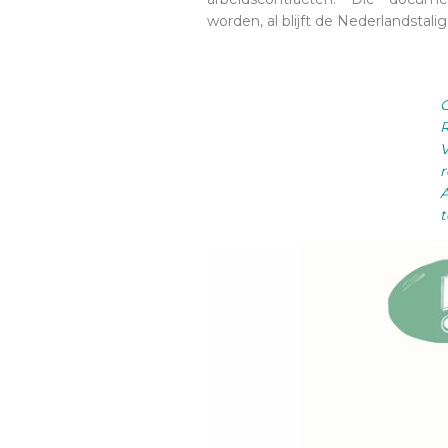
worden, al blijft de Nederlandstalig
O
R
V
r
A
t