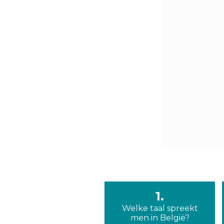
1.
Welke taal spreekt
men in België?