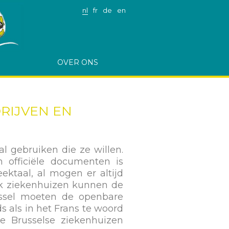
nl
fr
de
en
OVER ONS
DRIJVEN EN
l gebruiken die ze willen.
n officiële documenten is
ektaal, al mogen er altijd
Ook ziekenhuizen kunnen de
russel moeten de openbare
 als in het Frans te woord
e Brusselse ziekenhuizen