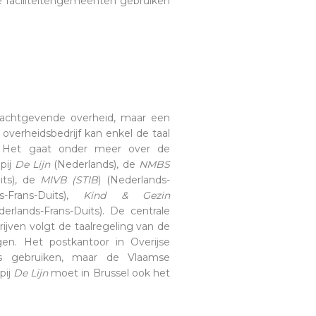
de faciliteitengemeenten gebruiken
drachtgevende overheid, maar een
 overheidsbedrijf kan enkel de taal
. Het gaat onder meer over de
pij
De Lijn
(Nederlands), de
NMBS
its), de
MIVB (STIB
) (Nederlands-
-Frans-Duits),
Kind & Gezin
erlands-Frans-Duits). De centrale
ijven volgt de taalregeling van de
en. Het postkantoor in Overijse
s gebruiken, maar de Vlaamse
ij
De Lijn
moet in Brussel ook het