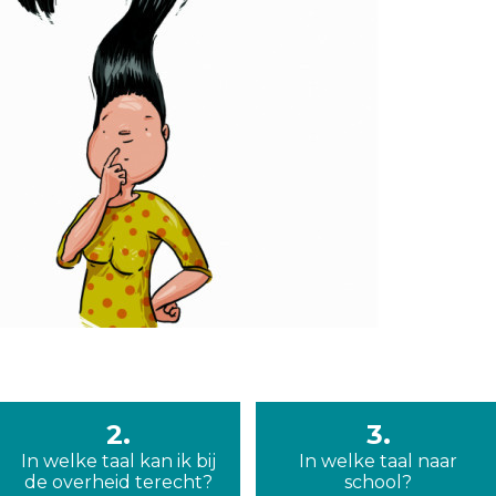
2.
3.
In welke taal kan ik bij
In welke taal naar
de overheid terecht?
school?