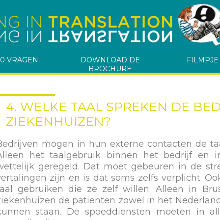
10 VRAGEN
DOWNLOAD DE
FILMPJE
BROCHURE
4. WELKE TAAL SPREKEN DE BE
ZIEKENHUIZEN?
Bedrijven mogen in hun externe contacten de taa
Alleen het taalgebruik binnen het bedrijf en i
wettelijk geregeld. Dat moet gebeuren in de stre
vertalingen zijn en is dat soms zelfs verplicht. 
taal gebruiken die ze zelf willen. Alleen in B
ziekenhuizen de patiënten zowel in het Nederlands
kunnen staan. De spoeddiensten moeten in all