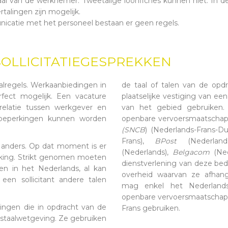
taal van de werknemer. Tweetalige loonfiches kunnen niet. In 
talingen zijn mogelijk.
catie met het personeel bestaan er geen regels.
SOLLICITATIEGESPREKKEN
alregels. Werkaanbiedingen in
de taal of talen van de op
rfect mogelijk. Een vacature
plaatselijke vestiging van een
relatie tussen werkgever en
van het gebied gebruiken
beperkingen kunnen worden
openbare vervoersmaatschap
(SNCB
) (Nederlands-Frans-Du
Frans),
BPost
(Nederlands
at anders. Op dat moment is er
(Nederlands),
Belgacom
(Ned
kking. Strikt genomen moeten
dienstverlening van deze bedr
ren in het Nederlands, al kan
overheid waarvan ze afhang
 een sollicitant andere talen
mag enkel het Nederland
openbare vervoersmaatschapp
lingen die in opdracht van de
Frans gebruiken.
rstaalwetgeving. Ze gebruiken