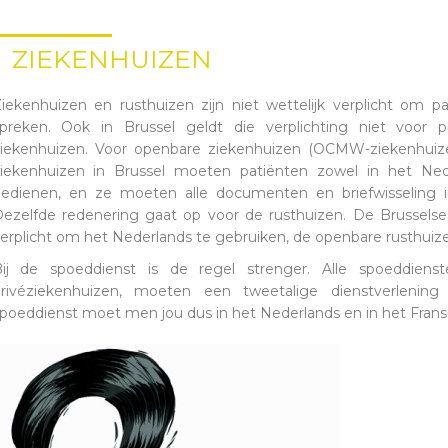
ZIEKENHUIZEN
iekenhuizen en rusthuizen zijn niet wettelijk verplicht om p
preken. Ook in Brussel geldt die verplichting niet voor pr
iekenhuizen. Voor openbare ziekenhuizen (OCMW-ziekenhuizen
iekenhuizen in Brussel moeten patiënten zowel in het Ned
edienen, en ze moeten alle documenten en briefwisseling 
ezelfde redenering gaat op voor de rusthuizen. De Brusselse p
erplicht om het Nederlands te gebruiken, de openbare rusthuize
ij de spoeddienst is de regel strenger. Alle spoeddiens
rivéziekenhuizen, moeten een tweetalige dienstverlening
poeddienst moet men jou dus in het Nederlands en in het Fran