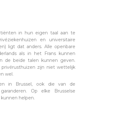
atiënten in hun eigen taal aan te
ivéziekenhuizen en universitaire
) ligt dat anders. Alle openbare
erlands als in het Frans kunnen
in de beide talen kunnen geven.
rivérusthuizen zijn niet wettelijk
n wel.
ten in Brussel, ook die van de
 garanderen. Op elke Brusselse
s kunnen helpen.