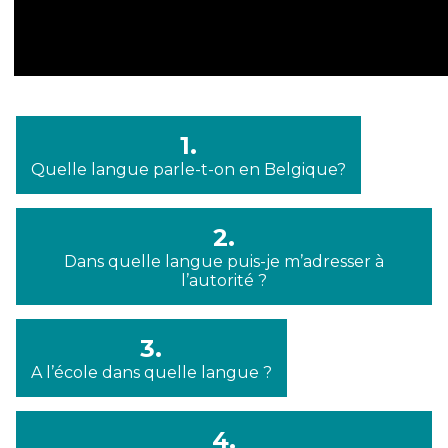
1.
Quelle langue parle-t-on en Belgique?
2.
Dans quelle langue puis-je m’adresser à
l’autorité ?
3.
A l’école dans quelle langue ?
4.