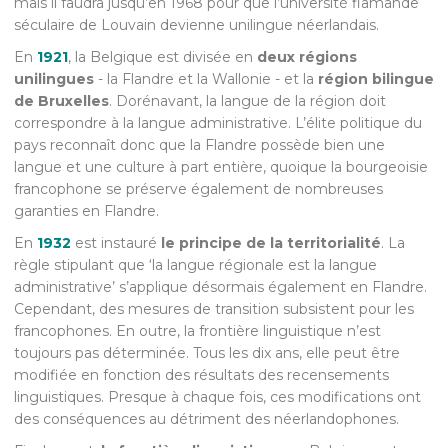
mais il faudra jusqu’en 1968 pour que l’université flamande
séculaire de Louvain devienne unilingue néerlandais.
En
1921
, la Belgique est divisée en
deux régions
unilingues
- la Flandre et la Wallonie - et la
région bilingue
de Bruxelles
. Dorénavant, la langue de la région doit
correspondre à la langue administrative. L’élite politique du
pays reconnaît donc que la Flandre possède bien une
langue et une culture à part entière, quoique la bourgeoisie
francophone se préserve également de nombreuses
garanties en Flandre.
En
1932
est instauré
le principe de la territorialité
. La
règle stipulant que ‘la langue régionale est la langue
administrative’ s’applique désormais également en Flandre.
Cependant, des mesures de transition subsistent pour les
francophones. En outre, la frontière linguistique n’est
toujours pas déterminée. Tous les dix ans, elle peut être
modifiée en fonction des résultats des recensements
linguistiques. Presque à chaque fois, ces modifications ont
des conséquences au détriment des néerlandophones.