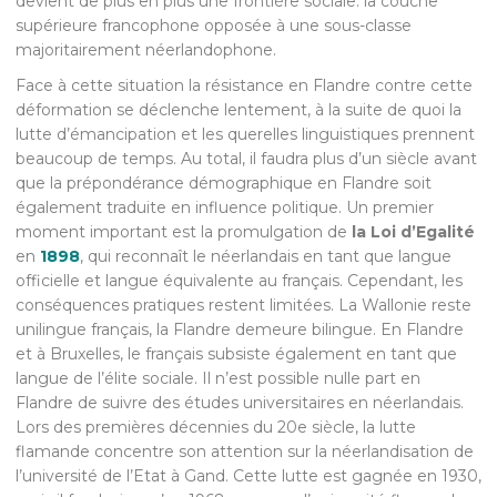
devient de plus en plus une frontière sociale: la couche
supérieure francophone opposée à une sous-classe
majoritairement néerlandophone.
Face à cette situation la résistance en Flandre contre cette
déformation se déclenche lentement, à la suite de quoi la
lutte d’émancipation et les querelles linguistiques prennent
beaucoup de temps. Au total, il faudra plus d’un siècle avant
que la prépondérance démographique en Flandre soit
également traduite en influence politique. Un premier
moment important est la promulgation de
la Loi d’Egalité
en
1898
, qui reconnaît le néerlandais en tant que langue
officielle et langue équivalente au français. Cependant, les
conséquences pratiques restent limitées. La Wallonie reste
unilingue français, la Flandre demeure bilingue. En Flandre
et à Bruxelles, le français subsiste également en tant que
langue de l’élite sociale. Il n’est possible nulle part en
Flandre de suivre des études universitaires en néerlandais.
Lors des premières décennies du 20e siècle, la lutte
flamande concentre son attention sur la néerlandisation de
l’université de l’Etat à Gand. Cette lutte est gagnée en 1930,