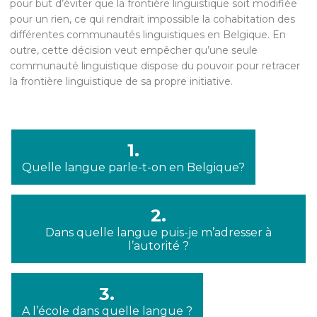
pour but d’éviter que la frontière linguistique soit modifiée
pour un rien, ce qui rendrait impossible la cohabitation des
différentes communautés linguistiques en Belgique. En
outre, cette décision veut empêcher qu’une seule
communauté linguistique dispose du pouvoir pour retracer
la frontière linguistique de sa propre initiative.
1.
Quelle langue parle-t-on en Belgique?
2.
Dans quelle langue puis-je m’adresser à
l’autorité ?
3.
A l’école dans quelle langue ?