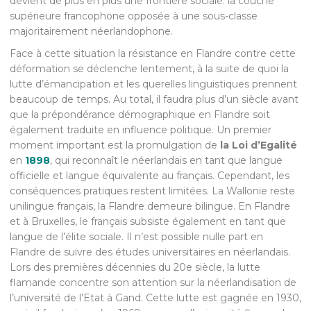
devient de plus en plus une frontière sociale: la couche
supérieure francophone opposée à une sous-classe
majoritairement néerlandophone.
Face à cette situation la résistance en Flandre contre cette
déformation se déclenche lentement, à la suite de quoi la
lutte d’émancipation et les querelles linguistiques prennent
beaucoup de temps. Au total, il faudra plus d’un siècle avant
que la prépondérance démographique en Flandre soit
également traduite en influence politique. Un premier
moment important est la promulgation de
la Loi d’Egalité
en
1898
, qui reconnaît le néerlandais en tant que langue
officielle et langue équivalente au français. Cependant, les
conséquences pratiques restent limitées. La Wallonie reste
unilingue français, la Flandre demeure bilingue. En Flandre
et à Bruxelles, le français subsiste également en tant que
langue de l’élite sociale. Il n’est possible nulle part en
Flandre de suivre des études universitaires en néerlandais.
Lors des premières décennies du 20e siècle, la lutte
flamande concentre son attention sur la néerlandisation de
l’université de l’Etat à Gand. Cette lutte est gagnée en 1930,