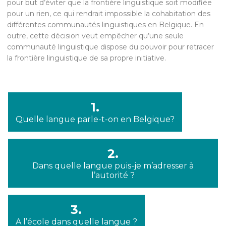
pour but d’éviter que la frontière linguistique soit modifiée
pour un rien, ce qui rendrait impossible la cohabitation des
différentes communautés linguistiques en Belgique. En
outre, cette décision veut empêcher qu’une seule
communauté linguistique dispose du pouvoir pour retracer
la frontière linguistique de sa propre initiative.
1.
Quelle langue parle-t-on en Belgique?
2.
Dans quelle langue puis-je m’adresser à
l’autorité ?
3.
A l’école dans quelle langue ?