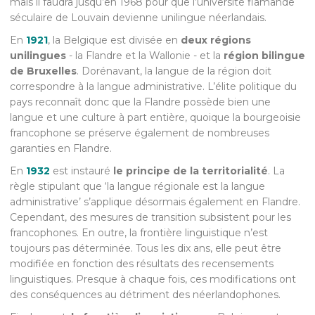
mais il faudra jusqu’en 1968 pour que l’université flamande
séculaire de Louvain devienne unilingue néerlandais.
En
1921
, la Belgique est divisée en
deux régions
unilingues
- la Flandre et la Wallonie - et la
région bilingue
de Bruxelles
. Dorénavant, la langue de la région doit
correspondre à la langue administrative. L’élite politique du
pays reconnaît donc que la Flandre possède bien une
langue et une culture à part entière, quoique la bourgeoisie
francophone se préserve également de nombreuses
garanties en Flandre.
En
1932
est instauré
le principe de la territorialité
. La
règle stipulant que ‘la langue régionale est la langue
administrative’ s’applique désormais également en Flandre.
Cependant, des mesures de transition subsistent pour les
francophones. En outre, la frontière linguistique n’est
toujours pas déterminée. Tous les dix ans, elle peut être
modifiée en fonction des résultats des recensements
linguistiques. Presque à chaque fois, ces modifications ont
des conséquences au détriment des néerlandophones.