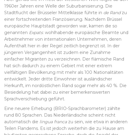
1960er Jahren eine Welle der Suburbanisierung. Die
Stadtflucht der Brüsseler Mittelklasse führte in
de Rand
zu
einer fortschreitenden Französierung. Nachdem Brüssel
europäische Hauptstadt geworden war, kamen die so
genannten
Expats
: wohlhabende europäische Beamte und
Arbeitnehmer von internationalen Unternehmen, deren
Aufenthalt hier in der Regel zeitlich begrenzt ist. In der
jüngeren Vergangenheit ist zudem eine Zunahme
einfacher Migranten zu verzeichnen. Der flämische Rand
hat sich dadurch zu einem Gebiet mit einer extrem
vielfältigen Bevölkerung mit mehr als 100 Nationalitäten
entwickelt. Jeder dritte Einwohner ist ausländischer
Herkunft, im nordöstlichen Rand sogar mehr als 40 %. Die
Besiedelung hat dabei zu einer bemerkenswerten
Sprachverschiebung geführt.
Eine neuere Erhebung (BRIO-Sprachbarometer) zählte
rund 80 Sprachen. Das Niederländische scheint nicht
automatisch die
lingua franca
zu sein, wie etwa in anderen
Teilen Flanderns. Es ist jedoch weiterhin die zu Hause am
häufigsten gesprochene Sprache, doch die Anzahl der