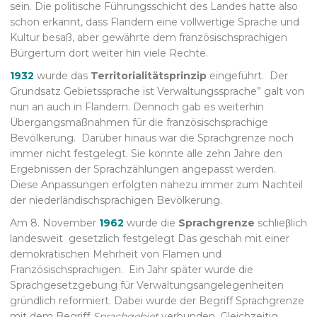
sein. Die politische Führungsschicht des Landes hatte also
schon erkannt, dass Flandern eine vollwertige Sprache und
Kultur besaß, aber gewährte dem französischsprachigen
Bürgertum dort weiter hin viele Rechte.
1932
wurde das
Territorialitätsprinzip
eingeführt. Der
Grundsatz Gebietssprache ist Verwaltungssprache” galt von
nun an auch in Flandern. Dennoch gab es weiterhin
Übergangsmaßnahmen für die französischsprachige
Bevölkerung. Darüber hinaus war die Sprachgrenze noch
immer nicht festgelegt. Sie konnte alle zehn Jahre den
Ergebnissen der Sprachzählungen angepasst werden.
Diese Anpassungen erfolgten nahezu immer zum Nachteil
der niederländischsprachigen Bevölkerung.
Am 8. November
1962
wurde die
Sprachgrenze
schlieβlich
landesweit gesetzlich festgelegt Das geschah mit einer
demokratischen Mehrheit von Flamen und
Französischsprachigen. Ein Jahr später wurde die
Sprachgesetzgebung für Verwaltungsangelegenheiten
gründlich reformiert. Dabei wurde der Begriff Sprachgrenze
mit dem Begriff
Sprachgebiet
verbunden. Gleichzeitig